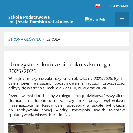
LOGOWANIE
Szkoła Podstawowa
im. Józefa Dambka w Leśniewie
STRONA GŁÓWNA
/
SZKOŁA
Szkoła
Uroczyste zakończenie roku szkolnego
2025/2026
W piątek uroczyście zakończyliśmy rok szkolny 2025/2026. Był to
dzień pełen wzruszeń, podsumowań i radości. Uroczystości
odbyły się w trzech turach: dla klas I-III, IV-VI oraz VII-VIII.
Przede wszystkim chcemy z całego serca podziękować wszystkim
Uczniom i Uczennicom za cały rok pracy, wytrwałości
i zaangażowania. Każdy dzień spędzony w szkole był okazją
do zdobywania nowej wiedzy, rozwijania swoich talentów
i pokonywania własnych trudności.