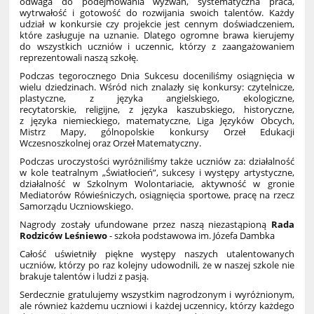
odwaga do podejmowania wyzwań, systematyczna praca,
wytrwałość i gotowość do rozwijania swoich talentów. Każdy
udział w konkursie czy projekcie jest cennym doświadczeniem,
które zasługuje na uznanie. Dlatego ogromne brawa kierujemy
do wszystkich uczniów i uczennic, którzy z zaangażowaniem
reprezentowali naszą szkołę.
Podczas tegorocznego Dnia Sukcesu doceniliśmy osiągnięcia w
wielu dziedzinach. Wśród nich znalazły się konkursy: czytelnicze,
plastyczne, z języka angielskiego, ekologiczne,
recytatorskie, religijne, z języka kaszubskiego, historyczne,
z języka niemieckiego, matematyczne, Liga Języków Obcych,
Mistrz Mapy, gólnopolskie konkursy Orzeł Edukacji
Wczesnoszkolnej oraz Orzeł Matematyczny.
Podczas uroczystości wyróżniliśmy także uczniów za: działalność
w kole teatralnym „Światłocień”, sukcesy i występy artystyczne,
działalność w Szkolnym Wolontariacie, aktywność w gronie
Mediatorów Rówieśniczych, osiągnięcia sportowe, pracę na rzecz
Samorządu Uczniowskiego.
Nagrody zostały ufundowane przez naszą niezastąpioną
Rada
Rodziców Leśniewo
- szkoła podstawowa im. Józefa Dambka
Całość uświetniły piękne występy naszych utalentowanych
uczniów, którzy po raz kolejny udowodnili, że w naszej szkole nie
brakuje talentów i ludzi z pasją.
Serdecznie gratulujemy wszystkim nagrodzonym i wyróżnionym,
ale również każdemu uczniowi i każdej uczennicy, którzy każdego