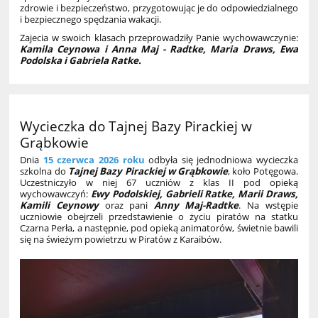
zdrowie i bezpieczeństwo, przygotowując je do odpowiedzialnego
i bezpiecznego spędzania wakacji.
Zajecia w swoich klasach przeprowadziły Panie wychowawczynie:
Kamila Ceynowa i Anna Maj - Radtke, Maria Draws, Ewa
Podolska i Gabriela Ratke.
Wycieczka do Tajnej Bazy Pirackiej w
Grąbkowie
Dnia
15 czerwca 2026 roku
odbyła się jednodniowa wycieczka
szkolna do
Tajnej Bazy Pirackiej w Grąbkowie
, koło Potęgowa.
Uczestniczyło w niej 67 uczniów z klas II pod opieką
wychowawczyń:
Ewy Podolskiej, Gabrieli Ratke, Marii Draws,
Kamili Ceynowy
oraz pani
Anny Maj-Radtke
. Na wstępie
uczniowie obejrzeli przedstawienie o życiu piratów na statku
Czarna Perła, a następnie, pod opieką animatorów, świetnie bawili
się na świeżym powietrzu w Piratów z Karaibów.