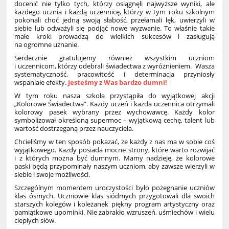
docenić nie tylko tych, którzy osiągnęli najwyższe wyniki, ale
każdego ucznia i każdą uczennicę, którzy w tym roku szkolnym
pokonali choć jedną swoją słabość, przełamali lęk, uwierzyli w
siebie lub odważyli się podjąć nowe wyzwanie. To właśnie takie
małe kroki prowadzą do wielkich sukcesów i zasługują
na ogromne uznanie.
Serdecznie gratulujemy również wszystkim uczniom
i uczennicom, którzy odebrali świadectwa z wyróżnieniem. Wasza
systematyczność, pracowitość i determinacja przyniosły
wspaniałe efekty.
Jesteśmy z Was bardzo dumni!
W tym roku nasza szkoła przystąpiła do wyjątkowej akcji
„Kolorowe Świadectwa”. Każdy uczeń i każda uczennica otrzymali
kolorowy pasek wybrany przez wychowawcę. Każdy kolor
symbolizował określoną supermoc – wyjątkową cechę, talent lub
wartość dostrzeganą przez nauczyciela.
Chcieliśmy w ten sposób pokazać, że każdy z nas ma w sobie coś
wyjątkowego. Każdy posiada mocne strony, które warto rozwijać
i z których można być dumnym. Mamy nadzieję, że kolorowe
paski będą przypominały naszym uczniom, aby zawsze wierzyli w
siebie i swoje możliwości.
Szczególnym momentem uroczystości było pożegnanie uczniów
klas ósmych. Uczniowie klas siódmych przygotowali dla swoich
starszych kolegów i koleżanek piękny program artystyczny oraz
pamiątkowe upominki. Nie zabrakło wzruszeń, uśmiechów i wielu
ciepłych słów.