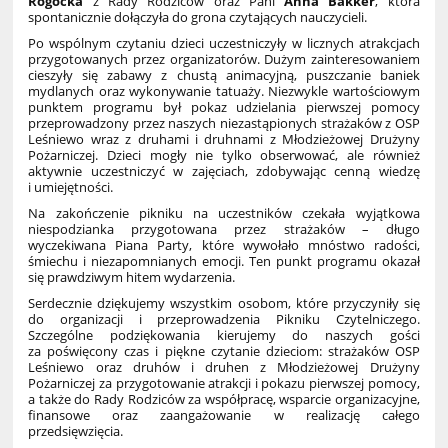
Rogocka
z Rady Rodziców oraz Pani
Anna Bakker
, która
spontanicznie dołączyła do grona czytających nauczycieli.
Po wspólnym czytaniu dzieci uczestniczyły w licznych atrakcjach
przygotowanych przez organizatorów. Dużym zainteresowaniem
cieszyły się zabawy z chustą animacyjną, puszczanie baniek
mydlanych oraz wykonywanie tatuaży. Niezwykle wartościowym
punktem programu był pokaz udzielania pierwszej pomocy
przeprowadzony przez naszych niezastąpionych strażaków z OSP
Leśniewo wraz z druhami i druhnami z Młodzieżowej Drużyny
Pożarniczej. Dzieci mogły nie tylko obserwować, ale również
aktywnie uczestniczyć w zajęciach, zdobywając cenną wiedzę
i umiejętności.
Na zakończenie pikniku na uczestników czekała wyjątkowa
niespodzianka przygotowana przez strażaków – długo
wyczekiwana Piana Party, które wywołało mnóstwo radości,
śmiechu i niezapomnianych emocji. Ten punkt programu okazał
się prawdziwym hitem wydarzenia.
Serdecznie dziękujemy wszystkim osobom, które przyczyniły się
do organizacji i przeprowadzenia Pikniku Czytelniczego.
Szczególne podziękowania kierujemy do naszych gości
za poświęcony czas i piękne czytanie dzieciom: strażaków OSP
Leśniewo oraz druhów i druhen z Młodzieżowej Drużyny
Pożarniczej za przygotowanie atrakcji i pokazu pierwszej pomocy,
a także do Rady Rodziców za współpracę, wsparcie organizacyjne,
finansowe oraz zaangażowanie w realizację całego
przedsięwzięcia.