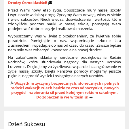
Drodzy Ósmoklasiści!
🎓
Przed Wami nowy etap życia. Opuszczacie mury naszej szkoły
i wyruszacie w dalszą drogę. Życzymy Wam odwagi, wiary w siebie
i wielu sukcesów. Niech wiedza, doświadczenia i wartości, które
zdobyliście podczas nauki w naszej szkole, pomagają Wam
podejmować dobre decyzje i realizować marzenia.
Wypuszczamy Was w świat z przekonaniem, że świetnie sobie
poradzicie. Pamiętajcie o nas, wspominajcie szkolne lata
z uśmiechem i wpadajcie do nas od czasu do czasu. Zawsze będzie
nam miło Was zobaczyć. Powodzenia na nowej drodze!
Na zakończenie składamy serdeczne podziękowania Radzie
Rodziców, która ufundowała nagrody dla naszych uczniów
i uczennic. Dziękujemy za życzliwość, wsparcie i zaangażowanie w
życie naszej szkoły. Dzięki Państwa pomocy mogliśmy jeszcze
piękniej nagrodzić wysiłek i osiągnięcia naszych uczniów.
🌞
Wszystkim życzymy bezpiecznych, słonecznych i pełnych
radości wakacji! Niech będzie to czas odpoczynku, nowych
przygód i nabierania sił przed kolejnym rokiem szkolnym.
Do zobaczenia we wrześniu!
☀️
Dzień Sukcesu