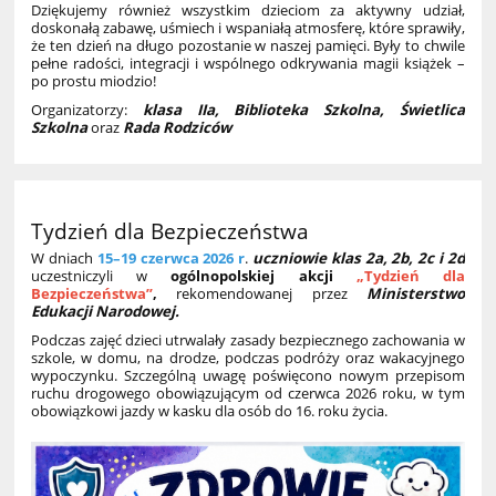
Dziękujemy również wszystkim dzieciom za aktywny udział,
doskonałą zabawę, uśmiech i wspaniałą atmosferę, które sprawiły,
że ten dzień na długo pozostanie w naszej pamięci. Były to chwile
pełne radości, integracji i wspólnego odkrywania magii książek –
po prostu miodzio!
Organizatorzy:
klasa IIa, Biblioteka Szkolna, Świetlica
Szkolna
oraz
Rada Rodziców
Tydzień dla Bezpieczeństwa
W dniach
15–19 czerwca 2026 r
.
uczniowie klas 2a, 2b, 2c i 2d
uczestniczyli w
ogólnopolskiej akcji
„Tydzień dla
Bezpieczeństwa”
,
rekomendowanej przez
Ministerstwo
Edukacji Narodowej.
Podczas zajęć dzieci utrwalały zasady bezpiecznego zachowania w
szkole, w domu, na drodze, podczas podróży oraz wakacyjnego
wypoczynku. Szczególną uwagę poświęcono nowym przepisom
ruchu drogowego obowiązującym od czerwca 2026 roku, w tym
obowiązkowi jazdy w kasku dla osób do 16. roku życia.