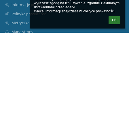
wyrażasz zgodę na ich używanie, zgodnie z aktualnymi 
Informacje prawne
ustawieniami przeglądarki.

Więcej informacji znajdziesz w 
Polityce prywatności
.
Polityka prywatności
OK
Metryczka
Mapa strony
O nas
Kontakt
Aktualności
Dane kontaktowe
Szkoła Podstawowa im. Józefa Dambka w Leśniewie
sekretariat1@splesniewo.pl
786 640 126
Dyrektor szkoły:
534 952 915
pedagog i psycholog szkolny:
535-341-154
intendentka: