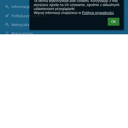
Ta strona wykorzystuje pliki cookies. Korzystając z niej 
wyrażasz zgodę na ich używanie, zgodnie z aktualnymi 
Informacje prawne
ustawieniami przeglądarki.

Więcej informacji znajdziesz w 
Polityce prywatności
.
Polityka prywatności
OK
Metryczka
Mapa strony
O nas
Kontakt
Aktualności
Dane kontaktowe
Szkoła Podstawowa im. Józefa Dambka w Leśniewie
sekretariat1@splesniewo.pl
786 640 126
Dyrektor szkoły:
534 952 915
pedagog i psycholog szkolny:
535-341-154