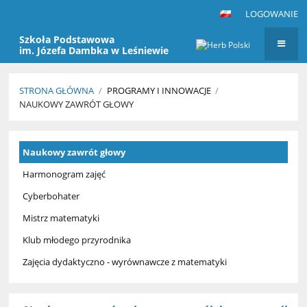
LOGOWANIE
Szkoła Podstawowa
im. Józefa Dambka w Leśniewie
STRONA GŁÓWNA
/
PROGRAMY I INNOWACJE
/
NAUKOWY ZAWRÓT GŁOWY
Naukowy
Naukowy zawrót głowy
zawrót
głowy
Harmonogram zajęć
Cyberbohater
Mistrz matematyki
Klub młodego przyrodnika
Zajęcia dydaktyczno - wyrównawcze z matematyki