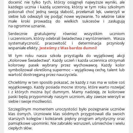
docenić nie tylko tych, którzy osiągnęli najwyższe wyniki, ale
każdego ucznia i każdą uczennicę, którzy w tym roku szkolnym
pokonali choć jedną swoją słabość, przełamali lęk, uwierzyli w
siebie lub odważyli się podjąć nowe wyzwanie. To właśnie takie
małe kroki prowadzą do wielkich sukcesów i zasługują
na ogromne uznanie.
Serdecznie gratulujemy również wszystkim uczniom
i uczennicom, którzy odebrali świadectwa z wyróżnieniem. Wasza
systematyczność, pracowitość i determinacja przyniosły
wspaniałe efekty.
Jesteśmy z Was bardzo dumni!
W tym roku nasza szkoła przystąpiła do wyjątkowej akcji
„Kolorowe Świadectwa”. Każdy uczeń i każda uczennica otrzymali
kolorowy pasek wybrany przez wychowawcę. Każdy kolor
symbolizował określoną supermoc – wyjątkową cechę, talent lub
wartość dostrzeganą przez nauczyciela.
Chcieliśmy w ten sposób pokazać, że każdy z nas ma w sobie coś
wyjątkowego. Każdy posiada mocne strony, które warto rozwijać
i z których można być dumnym. Mamy nadzieję, że kolorowe
paski będą przypominały naszym uczniom, aby zawsze wierzyli w
siebie i swoje możliwości.
Szczególnym momentem uroczystości było pożegnanie uczniów
klas ósmych. Uczniowie klas siódmych przygotowali dla swoich
starszych kolegów i koleżanek piękny program artystyczny oraz
pamiątkowe upominki. Nie zabrakło wzruszeń, uśmiechów i wielu
ciepłych słów.