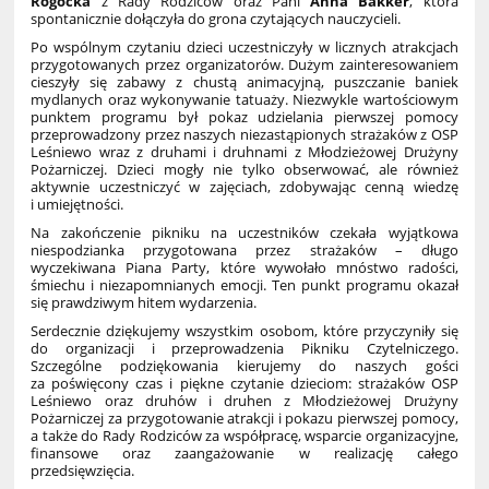
Rogocka
z Rady Rodziców oraz Pani
Anna Bakker
, która
spontanicznie dołączyła do grona czytających nauczycieli.
Po wspólnym czytaniu dzieci uczestniczyły w licznych atrakcjach
przygotowanych przez organizatorów. Dużym zainteresowaniem
cieszyły się zabawy z chustą animacyjną, puszczanie baniek
mydlanych oraz wykonywanie tatuaży. Niezwykle wartościowym
punktem programu był pokaz udzielania pierwszej pomocy
przeprowadzony przez naszych niezastąpionych strażaków z OSP
Leśniewo wraz z druhami i druhnami z Młodzieżowej Drużyny
Pożarniczej. Dzieci mogły nie tylko obserwować, ale również
aktywnie uczestniczyć w zajęciach, zdobywając cenną wiedzę
i umiejętności.
Na zakończenie pikniku na uczestników czekała wyjątkowa
niespodzianka przygotowana przez strażaków – długo
wyczekiwana Piana Party, które wywołało mnóstwo radości,
śmiechu i niezapomnianych emocji. Ten punkt programu okazał
się prawdziwym hitem wydarzenia.
Serdecznie dziękujemy wszystkim osobom, które przyczyniły się
do organizacji i przeprowadzenia Pikniku Czytelniczego.
Szczególne podziękowania kierujemy do naszych gości
za poświęcony czas i piękne czytanie dzieciom: strażaków OSP
Leśniewo oraz druhów i druhen z Młodzieżowej Drużyny
Pożarniczej za przygotowanie atrakcji i pokazu pierwszej pomocy,
a także do Rady Rodziców za współpracę, wsparcie organizacyjne,
finansowe oraz zaangażowanie w realizację całego
przedsięwzięcia.