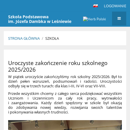
LOGOWANIE
Szkoła Podstawowa
im. Józefa Dambka w Leśniewie
STRONA GŁÓWNA
/
SZKOŁA
Szkoła
Uroczyste zakończenie roku szkolnego
2025/2026
W piątek uroczyście zakończyliśmy rok szkolny 2025/2026. Był to
dzień pełen wzruszeń, podsumowań i radości. Uroczystości
odbyły się w trzech turach: dla klas I-III, IV-VI oraz VII-VIII.
Przede wszystkim chcemy z całego serca podziękować wszystkim
Uczniom i Uczennicom za cały rok pracy, wytrwałości
i zaangażowania. Każdy dzień spędzony w szkole był okazją
do zdobywania nowej wiedzy, rozwijania swoich talentów
i pokonywania własnych trudności.