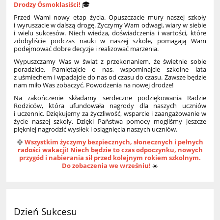
Drodzy Ósmoklasiści!
🎓
Przed Wami nowy etap życia. Opuszczacie mury naszej szkoły
i wyruszacie w dalszą drogę. Życzymy Wam odwagi, wiary w siebie
i wielu sukcesów. Niech wiedza, doświadczenia i wartości, które
zdobyliście podczas nauki w naszej szkole, pomagają Wam
podejmować dobre decyzje i realizować marzenia.
Wypuszczamy Was w świat z przekonaniem, że świetnie sobie
poradzicie. Pamiętajcie o nas, wspominajcie szkolne lata
z uśmiechem i wpadajcie do nas od czasu do czasu. Zawsze będzie
nam miło Was zobaczyć. Powodzenia na nowej drodze!
Na zakończenie składamy serdeczne podziękowania Radzie
Rodziców, która ufundowała nagrody dla naszych uczniów
i uczennic. Dziękujemy za życzliwość, wsparcie i zaangażowanie w
życie naszej szkoły. Dzięki Państwa pomocy mogliśmy jeszcze
piękniej nagrodzić wysiłek i osiągnięcia naszych uczniów.
🌞
Wszystkim życzymy bezpiecznych, słonecznych i pełnych
radości wakacji! Niech będzie to czas odpoczynku, nowych
przygód i nabierania sił przed kolejnym rokiem szkolnym.
Do zobaczenia we wrześniu!
☀️
Dzień Sukcesu