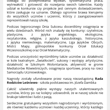
odwaga do podejmowania wyzwań, systematyczna praca,
wytrwałość i gotowość do rozwijania swoich talentów. Każdy
udział w konkursie czy projekcie jest cennym doświadczeniem,
które zasługuje na uznanie. Dlatego ogromne brawa kierujemy
do wszystkich uczniów i uczennic, którzy z zaangażowaniem
reprezentowali naszą szkołę.
Podczas tegorocznego Dnia Sukcesu doceniliśmy osiągnięcia w
wielu dziedzinach. Wśród nich znalazły się konkursy: czytelnicze,
plastyczne, z języka angielskiego, ekologiczne,
recytatorskie, religijne, z języka kaszubskiego, historyczne,
z języka niemieckiego, matematyczne, Liga Języków Obcych,
Mistrz Mapy, gólnopolskie konkursy Orzeł Edukacji
Wczesnoszkolnej oraz Orzeł Matematyczny.
Podczas uroczystości wyróżniliśmy także uczniów za: działalność
w kole teatralnym „Światłocień”, sukcesy i występy artystyczne,
działalność w Szkolnym Wolontariacie, aktywność w gronie
Mediatorów Rówieśniczych, osiągnięcia sportowe, pracę na rzecz
Samorządu Uczniowskiego.
Nagrody zostały ufundowane przez naszą niezastąpioną
Rada
Rodziców Leśniewo
- szkoła podstawowa im. Józefa Dambka
Całość uświetniły piękne występy naszych utalentowanych
uczniów, którzy po raz kolejny udowodnili, że w naszej szkole nie
brakuje talentów i ludzi z pasją.
Serdecznie gratulujemy wszystkim nagrodzonym i wyróżnionym,
ale również każdemu uczniowi i każdej uczennicy, którzy każdego