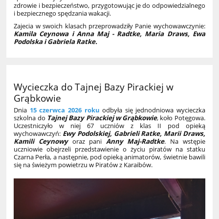
zdrowie i bezpieczeństwo, przygotowując je do odpowiedzialnego
i bezpiecznego spędzania wakacji.
Zajecia w swoich klasach przeprowadziły Panie wychowawczynie:
Kamila Ceynowa i Anna Maj - Radtke, Maria Draws, Ewa
Podolska i Gabriela Ratke.
Wycieczka do Tajnej Bazy Pirackiej w
Grąbkowie
Dnia
15 czerwca 2026 roku
odbyła się jednodniowa wycieczka
szkolna do
Tajnej Bazy Pirackiej w Grąbkowie
, koło Potęgowa.
Uczestniczyło w niej 67 uczniów z klas II pod opieką
wychowawczyń:
Ewy Podolskiej, Gabrieli Ratke, Marii Draws,
Kamili Ceynowy
oraz pani
Anny Maj-Radtke
. Na wstępie
uczniowie obejrzeli przedstawienie o życiu piratów na statku
Czarna Perła, a następnie, pod opieką animatorów, świetnie bawili
się na świeżym powietrzu w Piratów z Karaibów.