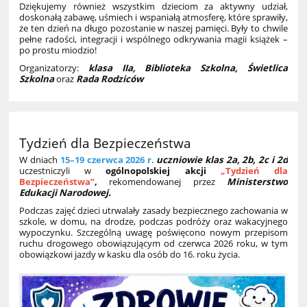
Dziękujemy również wszystkim dzieciom za aktywny udział,
doskonałą zabawę, uśmiech i wspaniałą atmosferę, które sprawiły,
że ten dzień na długo pozostanie w naszej pamięci. Były to chwile
pełne radości, integracji i wspólnego odkrywania magii książek –
po prostu miodzio!
Organizatorzy:
klasa IIa, Biblioteka Szkolna, Świetlica
Szkolna
oraz
Rada Rodziców
Tydzień dla Bezpieczeństwa
W dniach
15–19 czerwca 2026 r
.
uczniowie klas 2a, 2b, 2c i 2d
uczestniczyli w
ogólnopolskiej akcji
„Tydzień dla
Bezpieczeństwa”
,
rekomendowanej przez
Ministerstwo
Edukacji Narodowej.
Podczas zajęć dzieci utrwalały zasady bezpiecznego zachowania w
szkole, w domu, na drodze, podczas podróży oraz wakacyjnego
wypoczynku. Szczególną uwagę poświęcono nowym przepisom
ruchu drogowego obowiązującym od czerwca 2026 roku, w tym
obowiązkowi jazdy w kasku dla osób do 16. roku życia.