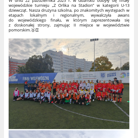
W dniu 22 października 2025 r. w Gdańsku odbyły się finały
wojewódzkie turnieju „Z Orlika na Stadion” w kategorii U-13
dziewcząt. Nasza drużyna szkolna, po znakomitych występach w
etapach lokalnym i regionalnym, wywalczyła awans
do wojewódzkiego finału, w którym zaprezentowała się
z doskonałej strony, zajmując II miejsce w województwie
pomorskim.🥈👏