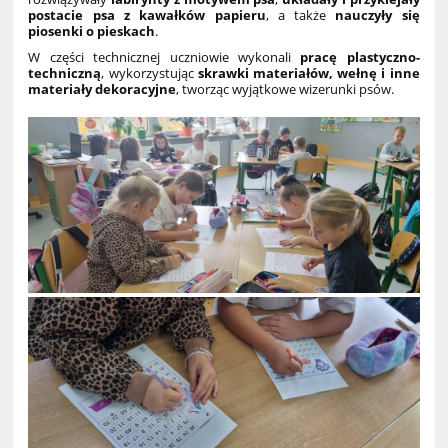
postacie psa z kawałków papieru
, a także
nauczyły się
piosenki o pieskach
.
W części technicznej uczniowie wykonali
pracę plastyczno-
techniczną
, wykorzystując
skrawki materiałów, wełnę i inne
materiały dekoracyjne
, tworząc wyjątkowe wizerunki psów.