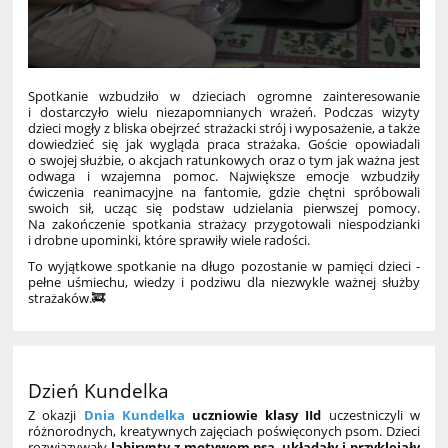
Spotkanie wzbudziło w dzieciach ogromne zainteresowanie
i dostarczyło wielu niezapomnianych wrażeń. Podczas wizyty
dzieci mogły z bliska obejrzeć strażacki strój i wyposażenie, a także
dowiedzieć się jak wygląda praca strażaka. Goście opowiadali
o swojej służbie, o akcjach ratunkowych oraz o tym jak ważna jest
odwaga i wzajemna pomoc. Największe emocje wzbudziły
ćwiczenia reanimacyjne na fantomie, gdzie chętni spróbowali
swoich sił, ucząc się podstaw udzielania pierwszej pomocy.
Na zakończenie spotkania strażacy przygotowali niespodzianki
i drobne upominki, które sprawiły wiele radości.
To wyjątkowe spotkanie na długo pozostanie w pamięci dzieci -
pełne uśmiechu, wiedzy i podziwu dla niezwykle ważnej służby
strażaków.🚒
Dzień Kundelka
Z okazji
Dnia Kundelka
uczniowie klasy IId
uczestniczyli w
różnorodnych, kreatywnych zajęciach poświęconych psom. Dzieci
rozwiązywały
labirynty z motywem psa
,
układały i przyklejały