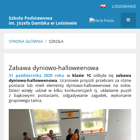
LOGOWANIE
Szkoła Podstawowa
im. Józefa Dambka w Leśniewie
STRONA GŁÓWNA
/
SZKOŁA
Szkoła
Zabawa dyniowo-halloweenowa
31 października 2025 roku
w
klasie 1C
odbyła się
zabawa
dyniowo-halloweenowa
. Uczniowie przyszli przebrani za różne
postacie lub mieli elementy dyniowo-halloweenowe na sobie.
Dzieci wzięły udział w kilku konkurencjach tj. układanie puzzli
z bajkowymi postaciami, odgadywanie zagadek, wykonanie
grupowego tańca.