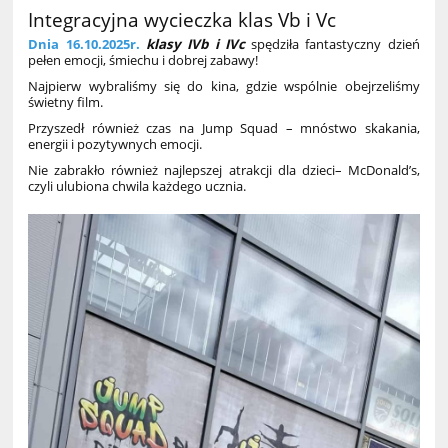
Integracyjna wycieczka klas Vb i Vc
Dnia 16.10.2025r.
klasy IVb i IVc
spędziła fantastyczny dzień
pełen emocji, śmiechu i dobrej zabawy!
Najpierw wybraliśmy się do kina, gdzie wspólnie obejrzeliśmy
świetny film.
Przyszedł również czas na Jump Squad – mnóstwo skakania,
energii i pozytywnych emocji.
Nie zabrakło również najlepszej atrakcji dla dzieci– McDonald’s,
czyli ulubiona chwila każdego ucznia.