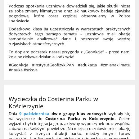
Podczas spotkania uczniowie dowiedzieli się, jakie skutki niosą
za sobą zmiany klimatyczne oraz jak naukowcy badają zjawiska
pogodowe, które coraz częściej obserwujemy w Polsce
i na świecie.
Dodatkowo klasa 8a uczestniczyła w warsztatach praktycznych
dotyczących tego samego tematu – uczniowie mieli okazję
samodzielnie analizować dane i poszerzać swoją wiedzę
o zjawiskach atmosferycznych.
To dopiero początek naszej przygody z „GeoAkcją” – przed nami
kolejne ciekawe działania i odkrycia!
#GeoAkcja #InstytutGeofizykiPAN #edukacja #zmianaklimatu
#nauka #szkoła
Wycieczka do Costerina Parku w
Kościerzynie
Dnia
9 października
dwie grupy klas zerowych
wybrały się
na wycieczkę do
Costerina Parku w Kościerzynie.
Celem
wyjazdu była integracja grup, aktywny wypoczynek oraz wspólna
zabawa na świeżym powietrzu. Na miejscu uczniowie mieli okazję
korzystać z licznych atrakcji parku, miedzy innymi torów
przeszkód, tras linowych, łucznictwa oraz innych gier terenowych.