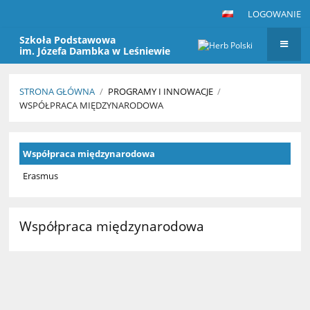
LOGOWANIE
Szkoła Podstawowa
im. Józefa Dambka w Leśniewie
STRONA GŁÓWNA
/
PROGRAMY I INNOWACJE
/
WSPÓŁPRACA MIĘDZYNARODOWA
Współpraca
Współpraca międzynarodowa
międzynarodowa
Erasmus
Współpraca międzynarodowa