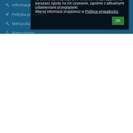
wyrażasz zgodę na ich używanie, zgodnie z aktualnymi 
Informacje prawne
ustawieniami przeglądarki.

Więcej informacji znajdziesz w 
Polityce prywatności
.
Polityka prywatności
OK
Metryczka
Mapa strony
O nas
Kontakt
Aktualności
Dane kontaktowe
Szkoła Podstawowa im. Józefa Dambka w Leśniewie
sekretariat1@splesniewo.pl
786 640 126
Dyrektor szkoły:
534 952 915
pedagog i psycholog szkolny:
535-341-154
intendentka: