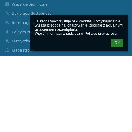
Wsparcie techniczne
Deklaracja dostępności
Ta strona wykorzystuje pliki cookies. Korzystając z niej 
Informacje prawne
wyrażasz zgodę na ich używanie, zgodnie z aktualnymi 
ustawieniami przeglądarki.

Polityka prywatności
Więcej informacji znajdziesz w 
Polityce prywatności
.
Metryczka
OK
Mapa strony
O nas
Kontakt
Aktualności
Dane kontaktowe
Szkoła Podstawowa im. Józefa Dambka w Leśniewie
sekretariat1@splesniewo.pl
786 640 126
Dyrektor szkoły: