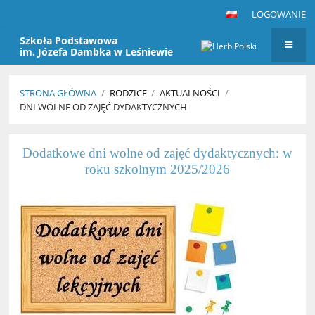
LOGOWANIE
Szkoła Podstawowa
im. Józefa Dambka w Leśniewie
STRONA GŁÓWNA
/
RODZICE
/
AKTUALNOŚCI
/
DNI WOLNE OD ZAJĘĆ DYDAKTYCZNYCH
Dni
Dodatkowe dni wolne od zajęć dydaktycznych: w
wolne
roku szkolnym 2025/2026
od
zajęć
dydaktycznych