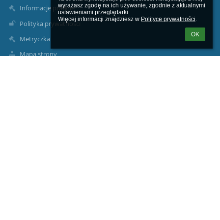
wyrażasz zgodę na ich używanie, zgodnie z aktualnymi 
Informacje prawne
ustawieniami przeglądarki.

Więcej informacji znajdziesz w 
Polityce prywatności
.
Polityka prywatności
OK
Metryczka
Mapa strony
O nas
Kontakt
Aktualności
Dane kontaktowe
Szkoła Podstawowa im. Józefa Dambka w Leśniewie
sekretariat1@splesniewo.pl
786 640 126
Dyrektor szkoły:
534 952 915
pedagog i psycholog szkolny:
535-341-154
intendentka: