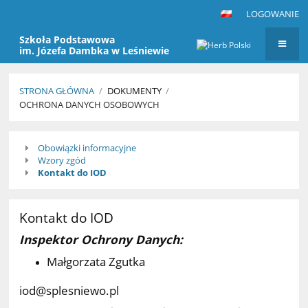
LOGOWANIE
Szkoła Podstawowa
im. Józefa Dambka w Leśniewie
STRONA GŁÓWNA
/
DOKUMENTY
/
OCHRONA DANYCH OSOBOWYCH
Ochrona
Obowiązki informacyjne
Danych
Wzory zgód
Osobowych
Kontakt do IOD
Kontakt do IOD
Inspektor Ochrony Danych:
Małgorzata Zgutka
iod@splesniewo.pl