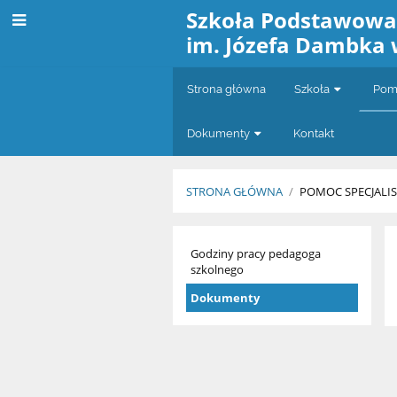
Szkoła Podstawow
im. Józefa Dambka 
Strona główna
Szkoła
Pomo
Dokumenty
Kontakt
STRONA GŁÓWNA
/
POMOC SPECJALI
Pedagog
Godziny pracy pedagoga
szkolnego
Dokumenty