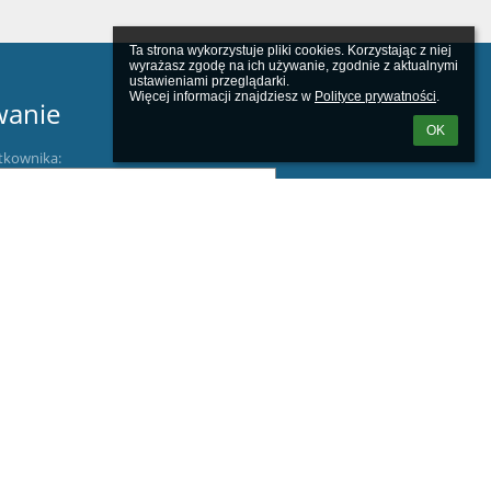
Ta strona wykorzystuje pliki cookies. Korzystając z niej 
wyrażasz zgodę na ich używanie, zgodnie z aktualnymi 
ustawieniami przeglądarki.

Więcej informacji znajdziesz w 
Polityce prywatności
.
wanie
OK
tkownika:
m loginu lub hasła