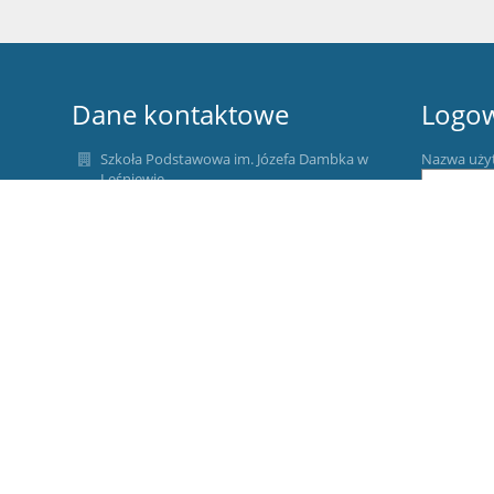
Dane kontaktowe
Logo
Szkoła Podstawowa im. Józefa Dambka w
Nazwa uży
Leśniewie
sekretariat1@splesniewo.pl
Hasło:
786 640 126
Dyrektor szkoły:
534 952 915
pedagog i psycholog szkolny:
535-341-154
Zapomniałe
intendentka:
572-449-871
ul. Mechowska 2
84-106 Leśniewo
Poland