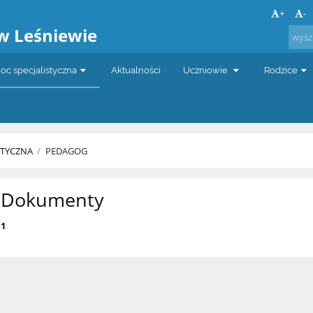
a
+
-
w Leśniewie
c specjalistyczna
Aktualności
Uczniowie
Rodzice
STYCZNA
/
PEDAGOG
Dokumenty
1