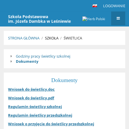
LOGOWANIE
Szkoła Podstawowa
im. Józefa Dambka w Leśniewie
STRONA GŁÓWNA
/
SZKOŁA
/
ŚWIETLICA
Świetlica
Godziny pracy świetlicy szkolnej
Dokumenty
Dokumenty
Wniosek do świetlicy.doc
Wniosek do świetlicy.pdf
Regulamin świetlicy szkolnej
Regulamin świetlicy przedszkolnej
Wniosek o przyjęcie do świetlicy przedszkolnej