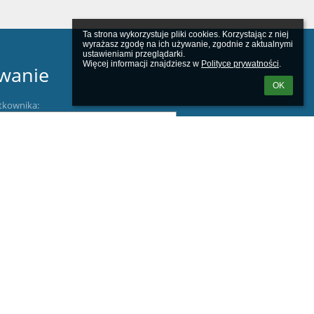
Ta strona wykorzystuje pliki cookies. Korzystając z niej 
wyrażasz zgodę na ich używanie, zgodnie z aktualnymi 
ustawieniami przeglądarki.

Więcej informacji znajdziesz w 
Polityce prywatności
.
wanie
OK
tkownika:
m loginu lub hasła