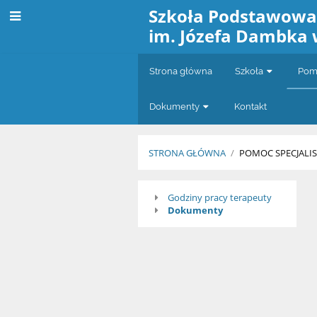
Szkoła Podstawow
im. Józefa Dambka 
Strona główna
Szkoła
Pomo
Dokumenty
Kontakt
STRONA GŁÓWNA
/
POMOC SPECJALI
Terapia
Godziny pracy terapeuty
Dokumenty
pedagogiczna