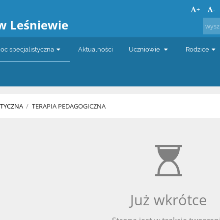
a
+
-
w Leśniewie
c specjalistyczna
Aktualności
Uczniowie
Rodzice
STYCZNA
/
TERAPIA PEDAGOGICZNA
Już wkrótce