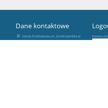
Dane kontaktowe
Logo
Szkoła Podstawowa im. Józefa Dambka w
Nazwa uży
Leśniewie
sekretariat1@splesniewo.pl
Hasło:
786 640 126
Dyrektor szkoły:
534 952 915
pedagog i psycholog szkolny:
535-341-154
Zapomniałe
intendentka:
572-449-871
ul. Mechowska 2
84-106 Leśniewo
Poland