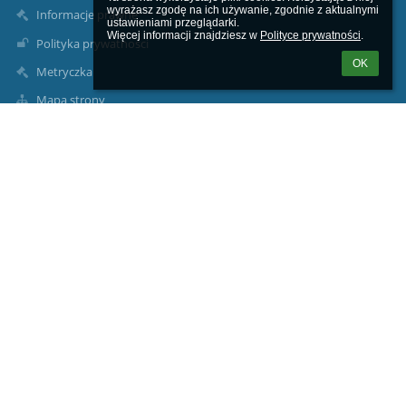
wyrażasz zgodę na ich używanie, zgodnie z aktualnymi 
Informacje prawne
ustawieniami przeglądarki.

Więcej informacji znajdziesz w 
Polityce prywatności
.
Polityka prywatności
OK
Metryczka
Mapa strony
O nas
Kontakt
Aktualności
Dane kontaktowe
Szkoła Podstawowa im. Józefa Dambka w Leśniewie
sekretariat1@splesniewo.pl
786 640 126
Dyrektor szkoły:
534 952 915
pedagog i psycholog szkolny:
535-341-154
intendentka: