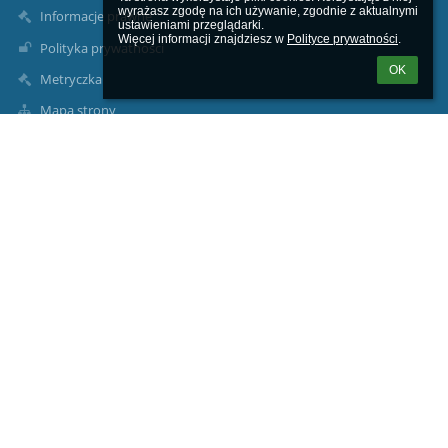
wyrażasz zgodę na ich używanie, zgodnie z aktualnymi 
Informacje prawne
ustawieniami przeglądarki.

Więcej informacji znajdziesz w 
Polityce prywatności
.
Polityka prywatności
OK
Metryczka
Mapa strony
O nas
Kontakt
Aktualności
Dane kontaktowe
Szkoła Podstawowa im. Józefa Dambka w Leśniewie
sekretariat1@splesniewo.pl
786 640 126
Dyrektor szkoły:
534 952 915
pedagog i psycholog szkolny:
535-341-154
intendentka: