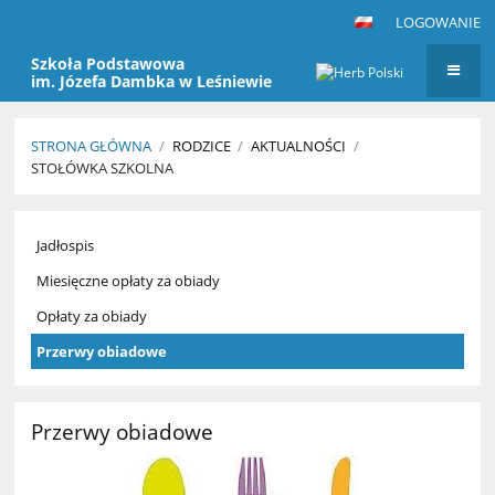
LOGOWANIE
Szkoła Podstawowa
im. Józefa Dambka w Leśniewie
STRONA GŁÓWNA
/
RODZICE
/
AKTUALNOŚCI
/
STOŁÓWKA SZKOLNA
Stołówka
Jadłospis
szkolna
Miesięczne opłaty za obiady
Opłaty za obiady
Przerwy obiadowe
Przerwy obiadowe