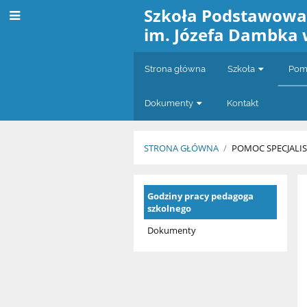
Szkoła Podstawow
im. Józefa Dambka 
Strona główna
Szkoła
Pomo
Dokumenty
Kontakt
STRONA GŁÓWNA
/
POMOC SPECJALI
Pedagog
Godziny pracy pedagoga
szkolnego
Dokumenty