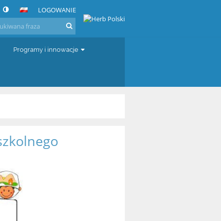
LOGOWANIE
Programy i innowacje
szkolnego