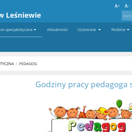
a
+
-
w Leśniewie
c specjalistyczna
Aktualności
Uczniowie
Rodzice
STYCZNA
/
PEDAGOG
Godziny pracy pedagoga 