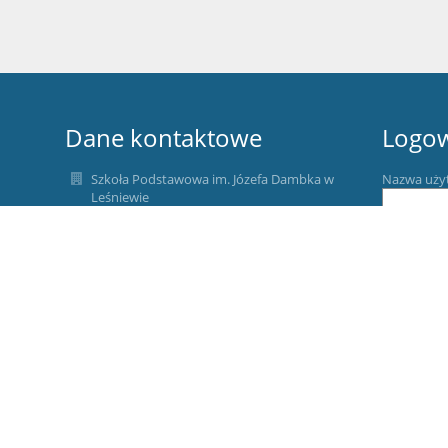
Dane kontaktowe
Logo
Szkoła Podstawowa im. Józefa Dambka w
Nazwa uży
Leśniewie
sekretariat1@splesniewo.pl
Hasło:
786 640 126
Dyrektor szkoły:
534 952 915
pedagog i psycholog szkolny:
535-341-154
Zapomniałe
intendentka:
572-449-871
ul. Mechowska 2
84-106 Leśniewo
Poland